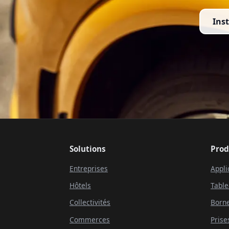
Inst
Solutions
Prod
Entreprises
Appli
Hôtels
Table
Collectivités
Borne
Commerces
Prise