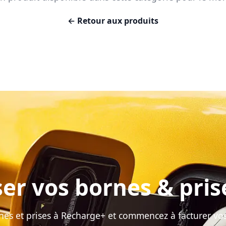
← Retour aux produits
er vos bornes & pris
nes et prises à Recharge+ et commencez à facturer vos