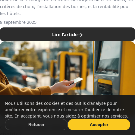
critères de choix, l'installation des bornes, et la rentabilité pour
les hôtels.
8 septembre 2025
→
Lire l'article
Nous utilisons des cookies et des outils d'analyse pour
améliorer votre expérience et mesurer l'audience de notre
site. En acceptant, vous nous aidez à optimiser nos services.
Refuser
Accepter
Carte de recharge voiture électrique : comment
choisir ?